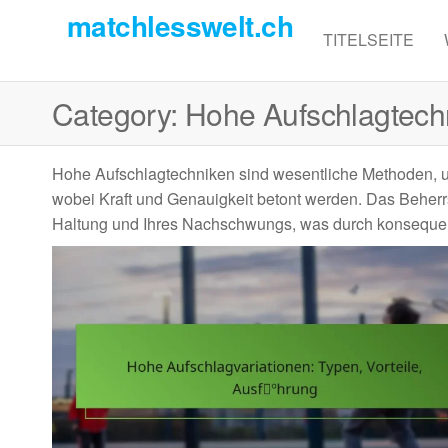
Skip
matchlesswelt.ch
to
TITELSEITE
the
content
Category:
Hohe Aufschlagtech
Hohe Aufschlagtechniken sind wesentliche Methoden, um
wobei Kraft und Genauigkeit betont werden. Das Beherrsc
Haltung und Ihres Nachschwungs, was durch konsequen