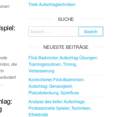
Tiefe Aufschlagtechniken
ionen
SUCHE
spiel:
Search
,
for:
NEUESTE BEITRÄGE
ende
Flick Badminton Aufschlag-Übungen:
nton, die
Trainingsroutinen, Timing,
ahn
Verbesserung
erfordert
Kontrollierter Flick-Badminton-
d…
Aufschlag: Genauigkeit,
Platzabdeckung, Spielfluss
hlag:
Analyse des tiefen Aufschlags:
g
Professionelle Spieler, Techniken,
Effektivität