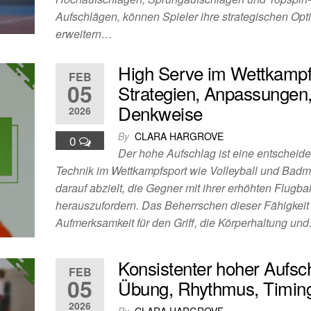
Aufschlägen, können Spieler ihre strategischen Opt
erweitern…
High Serve im Wettkampf
FEB
05
Strategien, Anpassungen
Denkweise
2026
By
CLARA HARGROVE
0
Der hohe Aufschlag ist eine entscheid
Technik im Wettkampfsport wie Volleyball und Badmi
darauf abzielt, die Gegner mit ihrer erhöhten Flugb
herauszufordern. Das Beherrschen dieser Fähigkeit 
Aufmerksamkeit für den Griff, die Körperhaltung un
Konsistenter hoher Aufsc
FEB
05
Übung, Rhythmus, Timin
2026