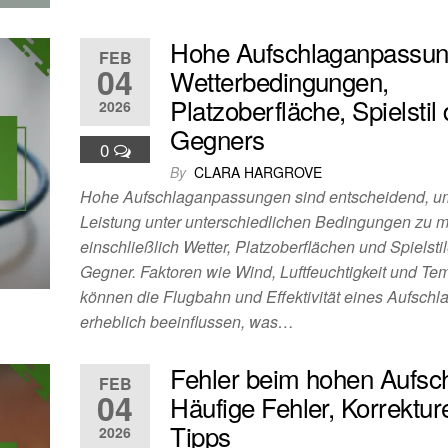
Hohe Aufschlaganpassun
FEB
04
Wetterbedingungen,
Platzoberfläche, Spielstil
2026
Gegners
0
By
CLARA HARGROVE
Hohe Aufschlaganpassungen sind entscheidend, u
Leistung unter unterschiedlichen Bedingungen zu 
einschließlich Wetter, Platzoberflächen und Spielsti
Gegner. Faktoren wie Wind, Luftfeuchtigkeit und Te
können die Flugbahn und Effektivität eines Aufschl
erheblich beeinflussen, was…
Fehler beim hohen Aufsch
FEB
04
Häufige Fehler, Korrektur
Tipps
2026