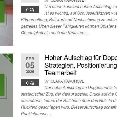
By
CLARA HARGROVE
Um einen konstant hohen Aufschlag zu
0
ist es wichtig, auf Schlüsselfaktoren wie
Körperhaltung, Ballwurf und Nachschwung zu achte
gezieltes Üben dieser Fähigkeiten können Spieler 
Genauigkeit als auch die Kraft ihrer…
Hoher Aufschlag für Dopp
FEB
05
Strategien, Positionierung
Teamarbeit
2026
By
CLARA HARGROVE
0
Der hohe Aufschlag im Doppeltennis is
strategischer Zug, der darauf abzielt, Druck auf die
auszuüben, indem der Ball hoch über das Netz in d
Rückfeld geschlagen wird. Dieser Aufschlag schafft 
Punktchancen,…