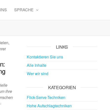
UNS
SPRACHE
ielen,
LINKS
hrer
Kontaktieren Sie uns
n:
Alle Inhalte
ng
Wer wir sind
ielle
KATEGORIEN
um ihre
errschen
Flick-Serve-Techniken
-
Hohe Aufschlagtechniken
-