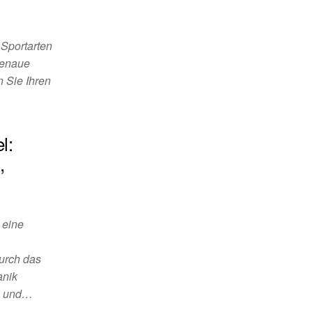
 Sportarten
genaue
 Sie Ihren
l:
,
 eine
urch das
anik
rn und…