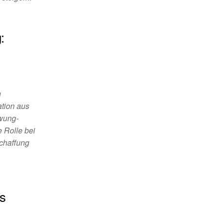
:
n
ation aus
hwung-
 Rolle bei
Schaffung
s