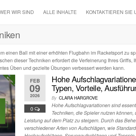
WER WIR SIND
ALLE INHALTE
KONTAKTIEREN SIE 
niken
 einen Ball mit einer erhöhten Flugbahn im Racketsport zu sp
hen dieser Techniken erfordert die Verfeinerung Ihres Griffs, I
tes Üben und gezielte Übungen verbessert werden kann.
Hohe Aufschlagvariatione
FEB
09
Typen, Vorteile, Ausführu
2026
By
CLARA HARGROVE
Hohe Aufschlagvariationen sind essent
0
Techniken, die Spieler nutzen können, 
Leistung auf dem Platz zu steigern. Durch das Beh
verschiedener Arten von Aufschlägen, wie Standard
Hochaufschlägen, Sprungaufschlägen und Topspin