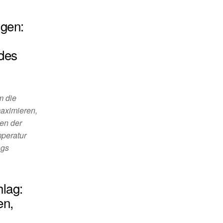
gen:
 des
m die
maximieren,
len der
mperatur
ags
lag:
en,