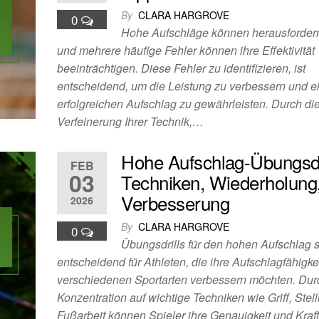
By
CLARA HARGROVE
0
Hohe Aufschläge können herausfordern
und mehrere häufige Fehler können ihre Effektivität
beeinträchtigen. Diese Fehler zu identifizieren, ist
entscheidend, um die Leistung zu verbessern und e
erfolgreichen Aufschlag zu gewährleisten. Durch di
Verfeinerung Ihrer Technik,…
Hohe Aufschlag-Übungsdri
FEB
03
Techniken, Wiederholung
Verbesserung
2026
By
CLARA HARGROVE
0
Übungsdrills für den hohen Aufschlag 
entscheidend für Athleten, die ihre Aufschlagfähigke
verschiedenen Sportarten verbessern möchten. Dur
Konzentration auf wichtige Techniken wie Griff, Stel
Fußarbeit können Spieler ihre Genauigkeit und Kraft