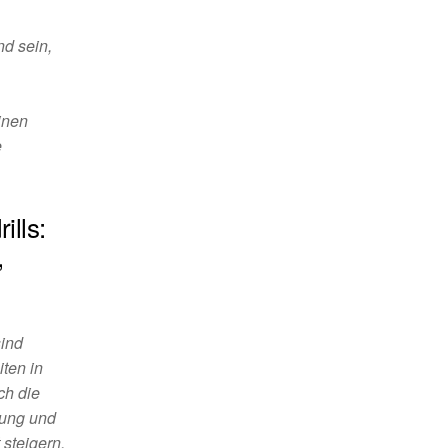
d sein,
inen
e
lls:
,
sind
iten in
ch die
lung und
 steigern.